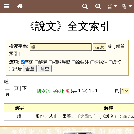
普
粵
《說文》全文索引
搜索字串:
或 [
部首
索引
]
選項:
字頭
解釋
相關異體
徐鉉注
徐鍇注
反切
部居
全選
清空
歱
上一頁 | 下一
頁
搜索詞 [字頭]:
歱
(共 1 筆) 1 - 1
頁
漢字
解釋
歱
跟也。从止，重聲。
〔之隴切〕
(《說文》 : 38 / 3