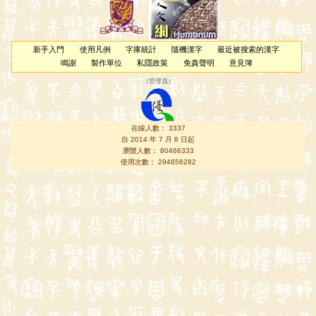
新手入門
使用凡例
字庫統計
隨機漢字
最近被搜索的漢字
鳴謝
製作單位
私隱政策
免責聲明
意見簿
（
管理員
）
在線人數： 3337
自 2014 年 7 月 8 日起
瀏覽人數： 80466333
使用次數： 294656282