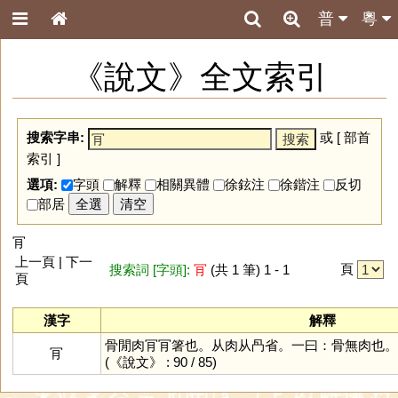
普
粵
《說文》全文索引
搜索字串:
或 [
部首
索引
]
選項:
字頭
解釋
相關異體
徐鉉注
徐鍇注
反切
部居
全選
清空
肎
上一頁 | 下一
頁
搜索詞 [字頭]:
肎
(共 1 筆) 1 - 1
頁
漢字
解釋
骨閒肉肎肎箸也。从肉从冎省。一曰：骨無肉也。
肎
(《說文》 : 90 / 85)