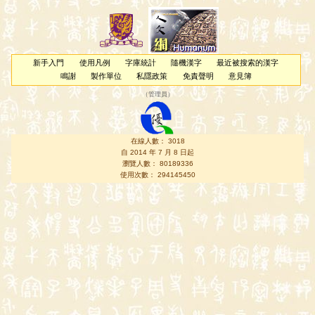
新手入門
使用凡例
字庫統計
隨機漢字
最近被搜索的漢字
鳴謝
製作單位
私隱政策
免責聲明
意見簿
（
管理員
）
在線人數： 3018
自 2014 年 7 月 8 日起
瀏覽人數： 80189336
使用次數： 294145450