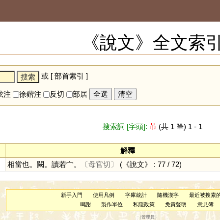
《說文》全文索
或 [
部首索引
]
鉉注
徐鍇注
反切
部居
全選
清空
搜索詞 [字頭]:
芇
(共 1 筆) 1 - 1
解釋
相當也。闕。讀若宀。
〔母官切〕
(《說文》 : 77 / 72)
新手入門
使用凡例
字庫統計
隨機漢字
最近被搜索
鳴謝
製作單位
私隱政策
免責聲明
意見簿
（
管理員
）