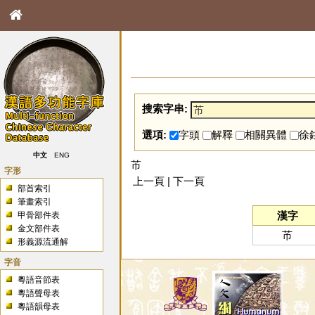
搜索字串:
選項:
字頭
解釋
相關異體
徐
中文
ENG
芇
字形
上一頁 | 下一頁
部首索引
筆畫索引
漢字
甲骨部件表
金文部件表
芇
形義源流通解
字音
粵語音節表
粵語聲母表
粵語韻母表