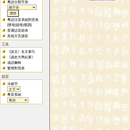
粵語分類字表:
粵語注音系統對照表
[
聲母
|
韻母
|
聲調
]
普通話音節表
其他方言讀音
工具
《說文》全文索引
《讀史方輿紀要》
成語彙輯
繁簡對照表
設定
冷僻字:
粵音系統: