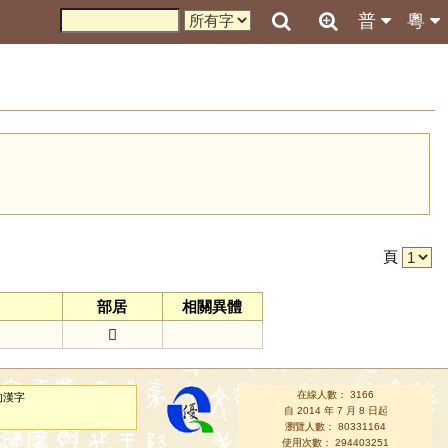
普
粵
引
頁
部居
相關異體
𦫳
在線人數： 3166
的漢字
自 2014 年 7 月 8 日起
瀏覽人數： 80331164
使用次數： 294403251