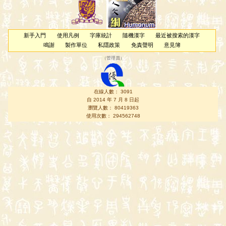
新手入門
使用凡例
字庫統計
隨機漢字
最近被搜索的漢字
鳴謝
製作單位
私隱政策
免責聲明
意見簿
（
管理員
）
在線人數： 3091
自 2014 年 7 月 8 日起
瀏覽人數： 80419363
使用次數： 294562748