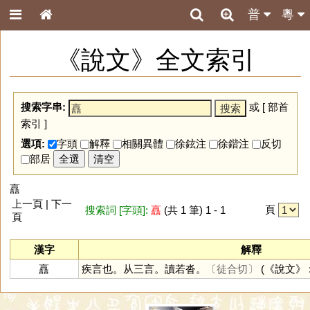
普
粵
《說文》全文索引
搜索字串:
或 [
部首
索引
]
選項:
字頭
解釋
相關異體
徐鉉注
徐鍇注
反切
部居
全選
清空
譶
上一頁 | 下一
頁
搜索詞 [字頭]:
譶
(共 1 筆) 1 - 1
頁
漢字
解釋
譶
疾言也。从三言。讀若沓。
〔徒合切〕
(《說文》 : 5