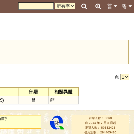
普
粵
引
頁
部居
相關異體
9)
吕
躬
在線人數： 3368
的漢字
自 2014 年 7 月 8 日起
瀏覽人數： 80332423
使用次數： 294405420