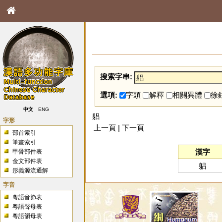
搜索字串:
選項:
字頭
解釋
相關異體
徐
中文
ENG
躳
字形
上一頁 | 下一頁
部首索引
筆畫索引
漢字
甲骨部件表
金文部件表
躳
形義源流通解
字音
粵語音節表
粵語聲母表
粵語韻母表