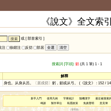
《說文》全文索
或 [
部首索引
]
鉉注
徐鍇注
反切
部居
全選
清空
搜索詞 [字頭]:
躳
(共 1 筆) 1 - 1
解釋
身也。从身从呂。
〔居戎切〕
躬，躳或从弓。
(《說文》 : 152 / 14
新手入門
使用凡例
字庫統計
隨機漢字
最近被搜索
鳴謝
製作單位
私隱政策
免責聲明
意見簿
（
管理員
）