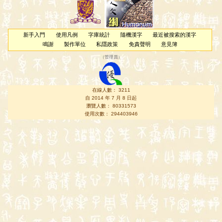
新手入門
使用凡例
字庫統計
隨機漢字
最近被搜索的漢字
鳴謝
製作單位
私隱政策
免責聲明
意見簿
（
管理員
）
在線人數： 3211
自 2014 年 7 月 8 日起
瀏覽人數： 80331573
使用次數： 294403946