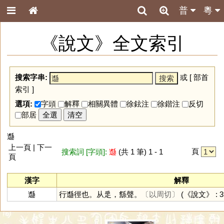
普
粵
《說文》全文索引
搜索字串:
或 [
部首
索引
]
選項:
字頭
解釋
相關異體
徐鉉注
徐鍇注
反切
部居
全選
清空
邎
上一頁 | 下一
頁
搜索詞 [字頭]:
邎
(共 1 筆) 1 - 1
頁
漢字
解釋
邎
行邎徑也。从辵，䌛聲。
〔以周切〕
(《說文》 : 39