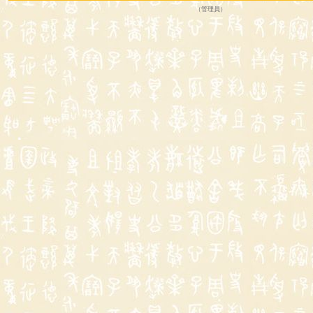
（
管理員
）