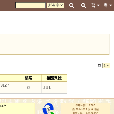
普
粵
引
頁
部居
相關異體
12 /
酉
𨣊
𨢫
酬
在線人數： 2763
的漢字
自 2014 年 7 月 8 日起
瀏覽人數： 80269250