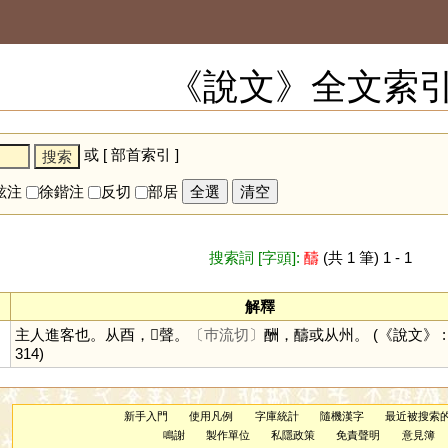
《說文》全文索
或 [
部首索引
]
鉉注
徐鍇注
反切
部居
全選
清空
搜索詞 [字頭]:
醻
(共 1 筆) 1 - 1
解釋
主人進客也。从酉，𠷎聲。
〔巿流切〕
酬，醻或从州。
(《說文》 : 3
314)
新手入門
使用凡例
字庫統計
隨機漢字
最近被搜索
鳴謝
製作單位
私隱政策
免責聲明
意見簿