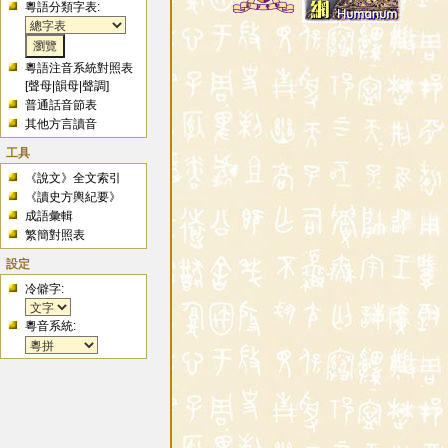
粵語分類字表:
粵語注音系統對照表
[
聲母
|
韻母
|
聲調
]
普通話音節表
其他方言讀音
工具
《說文》全文索引
《讀史方輿紀要》
成語彙輯
繁簡對照表
設定
冷僻字:
粵音系統: