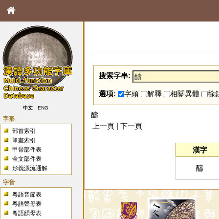
搜索字串:
選項:
字頭
解釋
相關異體
徐
中文
ENG
醻
字形
上一頁 | 下一頁
部首索引
筆畫索引
漢字
甲骨部件表
金文部件表
醻
形義源流通解
字音
粵語音節表
粵語聲母表
粵語韻母表