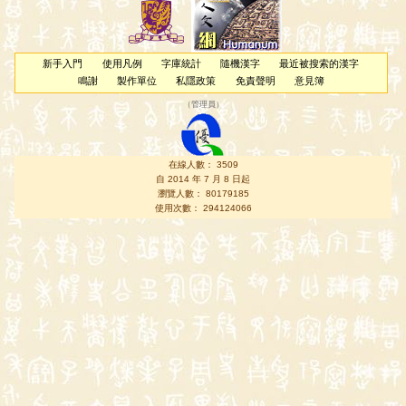
新手入門
使用凡例
字庫統計
隨機漢字
最近被搜索的漢字
鳴謝
製作單位
私隱政策
免責聲明
意見簿
（
管理員
）
在線人數： 3509
自 2014 年 7 月 8 日起
瀏覽人數： 80179185
使用次數： 294124066