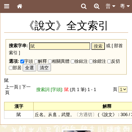
普
粵
《說文》全文索引
搜索字串:
或 [
部首
索引
]
選項:
字頭
解釋
相關異體
徐鉉注
徐鍇注
反切
部居
全選
清空
陚
上一頁 | 下一
頁
搜索詞 [字頭]:
陚
(共 1 筆) 1 - 1
頁
漢字
解釋
陚
丘名。从𨸏，武聲。
〔方遇切〕
(《說文》 : 306 / 