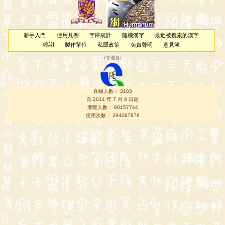
新手入門
使用凡例
字庫統計
隨機漢字
最近被搜索的漢字
鳴謝
製作單位
私隱政策
免責聲明
意見簿
（
管理員
）
在線人數： 3103
自 2014 年 7 月 8 日起
瀏覽人數： 80157744
使用次數： 294087878