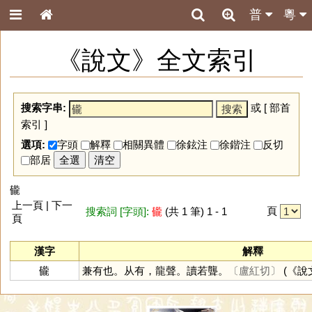
普
粵
《說文》全文索引
搜索字串:
或 [
部首
索引
]
選項:
字頭
解釋
相關異體
徐鉉注
徐鍇注
反切
部居
全選
清空
龓
上一頁 | 下一
頁
搜索詞 [字頭]:
龓
(共 1 筆) 1 - 1
頁
漢字
解釋
龓
兼有也。从有，龍聲。讀若聾。
〔盧紅切〕
(《說文》