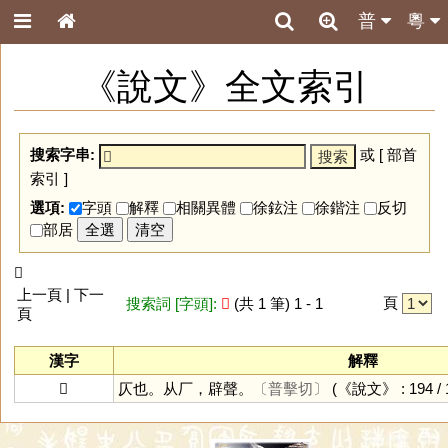
普
粵
《說文》全文索引
搜索字串:
或 [
部首
索引
]
選項:
字頭
解釋
相關異體
徐鉉注
徐鍇注
反切
部居
全選
清空
𠪮
上一頁 | 下一
頁
搜索詞 [字頭]:
𠪮
(共 1 筆) 1 - 1
頁
漢字
解釋
𠪮
仄也。从厂，辟聲。
〔普擊切〕
(《說文》 : 194 / 