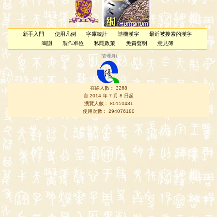
新手入門
使用凡例
字庫統計
隨機漢字
最近被搜索的漢字
鳴謝
製作單位
私隱政策
免責聲明
意見簿
（
管理員
）
在線人數： 3268
自 2014 年 7 月 8 日起
瀏覽人數： 80150431
使用次數： 294076180