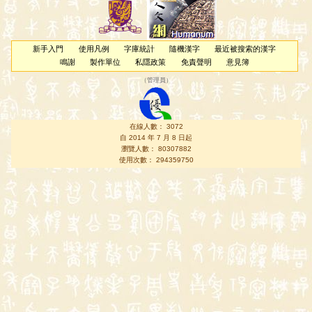
新手入門
使用凡例
字庫統計
隨機漢字
最近被搜索的漢字
鳴謝
製作單位
私隱政策
免責聲明
意見簿
（
管理員
）
在線人數： 3072
自 2014 年 7 月 8 日起
瀏覽人數： 80307882
使用次數： 294359750