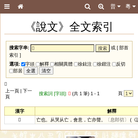
普
粵
《說文》全文索引
搜索字串:
或 [
部首
索引
]
選項:
字頭
解釋
相關異體
徐鉉注
徐鍇注
反切
部居
全選
清空
𠸶
上一頁 | 下一
頁
搜索詞 [字頭]:
𠸶
(共 1 筆) 1 - 1
頁
漢字
解釋
𠸶
亡也。从哭从亡，會意，亡亦聲。
〔息郎切〕
(《說