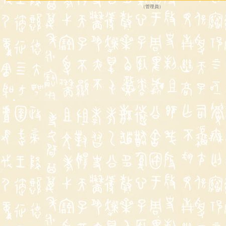
（
管理員
）