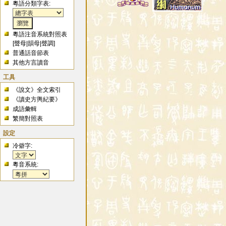
粵語分類字表:
粵語注音系統對照表
[
聲母
|
韻母
|
聲調
]
普通話音節表
其他方言讀音
工具
《說文》全文索引
《讀史方輿紀要》
成語彙輯
繁簡對照表
設定
冷僻字:
粵音系統: