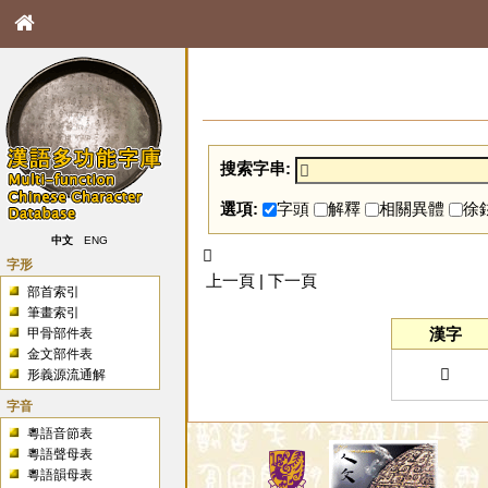
搜索字串:
選項:
字頭
解釋
相關異體
徐
中文
ENG
𢌳
字形
上一頁 | 下一頁
部首索引
筆畫索引
漢字
甲骨部件表
金文部件表
𢌳
形義源流通解
字音
粵語音節表
粵語聲母表
粵語韻母表