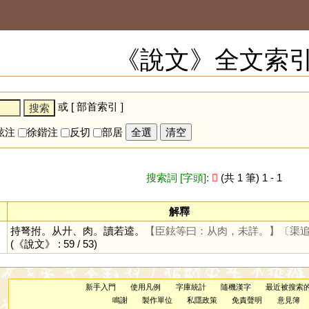
《說文》全文索
或 [
部首索引
]
鉉注
徐鍇注
反切
部居
全選
清空
搜索詞 [字頭]:
𢌳
(共 1 筆) 1 - 1
解釋
持弩拊。从廾、肉。讀若逵。
【臣鉉等曰：从肉，未詳。】
〔渠
(《說文》 : 59 / 53)
新手入門
使用凡例
字庫統計
隨機漢字
最近被搜索
鳴謝
製作單位
私隱政策
免責聲明
意見簿