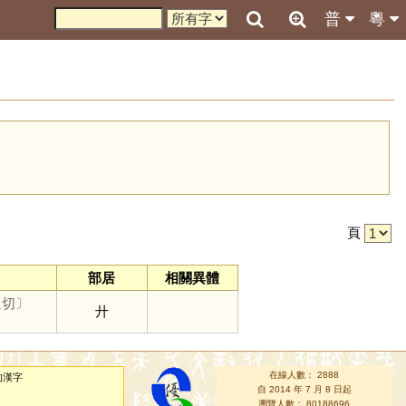
普
粵
引
頁
部居
相關異體
追切〕
廾
在線人數： 2888
的漢字
自 2014 年 7 月 8 日起
瀏覽人數： 80188696