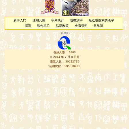
新手入門
使用凡例
字庫統計
隨機漢字
最近被搜索的漢字
鳴謝
製作單位
私隱政策
免責聲明
意見簿
（
管理員
）
在線人數： 3100
自 2014 年 7 月 8 日起
瀏覽人數： 80622715
使用次數： 295010921