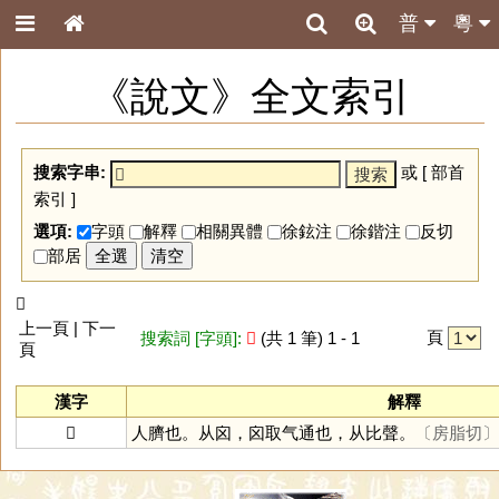
普
粵
《說文》全文索引
搜索字串:
或 [
部首
索引
]
選項:
字頭
解釋
相關異體
徐鉉注
徐鍇注
反切
部居
全選
清空
𣬈
上一頁 | 下一
頁
搜索詞 [字頭]:
𣬈
(共 1 筆) 1 - 1
頁
漢字
解釋
𣬈
人臍也。从囟，囟取气通也，从比聲。
〔房脂切〕