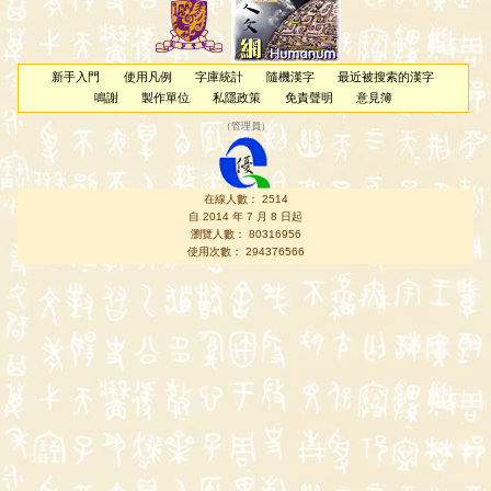
新手入門
使用凡例
字庫統計
隨機漢字
最近被搜索的漢字
鳴謝
製作單位
私隱政策
免責聲明
意見簿
（
管理員
）
在線人數： 2514
自 2014 年 7 月 8 日起
瀏覽人數： 80316956
使用次數： 294376566