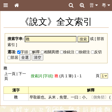
普
粵
《說文》全文索引
搜索字串:
或 [
部首
索引
]
選項:
字頭
解釋
相關異體
徐鉉注
徐鍇注
反切
部居
全選
清空
𥼚
上一頁 | 下一
頁
搜索詞 [字頭]:
𥼚
(共 1 筆) 1 - 1
頁
漢字
解釋
𥼚
早取穀也。从米，焦聲。一曰：小。
〔側角切〕
(