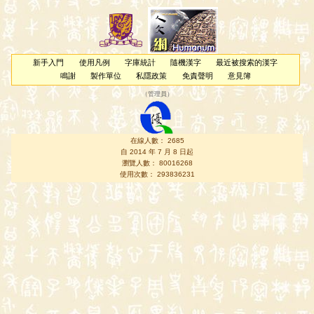
新手入門
使用凡例
字庫統計
隨機漢字
最近被搜索的漢字
鳴謝
製作單位
私隱政策
免責聲明
意見簿
（
管理員
）
在線人數： 2685
自 2014 年 7 月 8 日起
瀏覽人數： 80016268
使用次數： 293836231