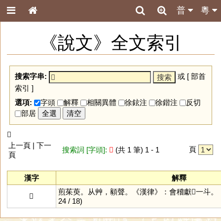
普
粵
《說文》全文索引
搜索字串:
或 [
部首
索引
]
選項:
字頭
解釋
相關異體
徐鉉注
徐鍇注
反切
部居
全選
清空
𧅙
上一頁 | 下一
頁
搜索詞 [字頭]:
𧅙
(共 1 筆) 1 - 1
頁
漢字
解釋
煎茱萸。从艸，顡聲。《漢律》：會稽獻𧅙一斗。
𧅙
24 / 18)