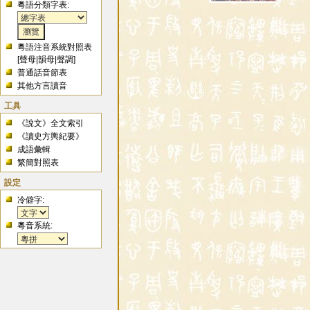
粵語分類字表:
粵語注音系統對照表
[
聲母
|
韻母
|
聲調
]
普通話音節表
其他方言讀音
工具
《說文》全文索引
《讀史方輿紀要》
成語彙輯
繁簡對照表
設定
冷僻字:
粵音系統: