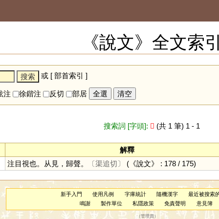
《說文》全文索
或 [
部首索引
]
鉉注
徐鍇注
反切
部居
全選
清空
搜索詞 [字頭]:
𧢦
(共 1 筆) 1 - 1
解釋
注目視也。从見，歸聲。
〔渠追切〕
(《說文》 : 178 / 175)
新手入門
使用凡例
字庫統計
隨機漢字
最近被搜索
鳴謝
製作單位
私隱政策
免責聲明
意見簿
（
管理員
）