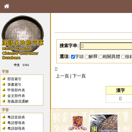
搜索字串:
選項:
字頭
解釋
相關異體
徐
中文
ENG
𧢦
字形
上一頁 | 下一頁
部首索引
筆畫索引
漢字
甲骨部件表
金文部件表
𧢦
形義源流通解
字音
粵語音節表
粵語聲母表
粵語韻母表