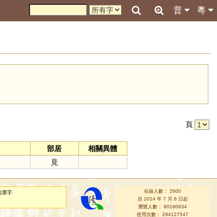
普
粵
引
頁
部居
相關異體
見
在線人數： 2600
的漢字
自 2014 年 7 月 8 日起
瀏覽人數： 80180634
使用次數： 294127547