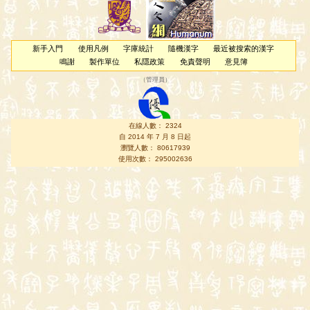
新手入門
使用凡例
字庫統計
隨機漢字
最近被搜索的漢字
鳴謝
製作單位
私隱政策
免責聲明
意見簿
（
管理員
）
在線人數： 2324
自 2014 年 7 月 8 日起
瀏覽人數： 80617939
使用次數： 295002636