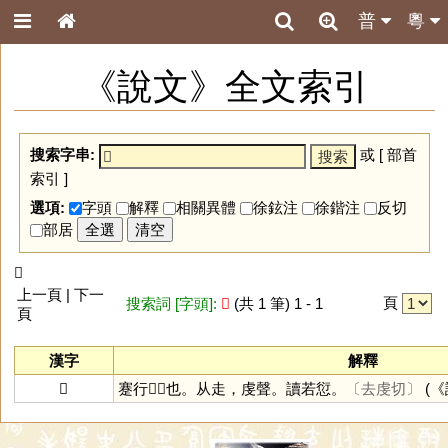
普
粵
《說文》全文索引
搜索字串:
或 [
部首
索引
]
選項:
字頭
解釋
相關異體
徐鉉注
徐鍇注
反切
部居
全選
清空
𧽐
上一頁 | 下一
頁
搜索詞 [字頭]:
𧽐
(共 1 筆) 1 - 1
頁
漢字
解釋
𧽐
蹇行𧽐𧽐也。从走，虔聲。讀若愆。
〔去虔切〕
(《