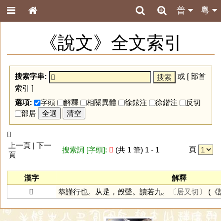
普
粵
《說文》全文索引
搜索字串:
或 [
部首
索引
]
選項:
字頭
解釋
相關異體
徐鉉注
徐鍇注
反切
部居
全選
清空
𨖏
上一頁 | 下一
頁
搜索詞 [字頭]:
𨖏
(共 1 筆) 1 - 1
頁
漢字
解釋
𨖏
恭謹行也。从辵，㲃聲。讀若九。
〔居又切〕
(《說