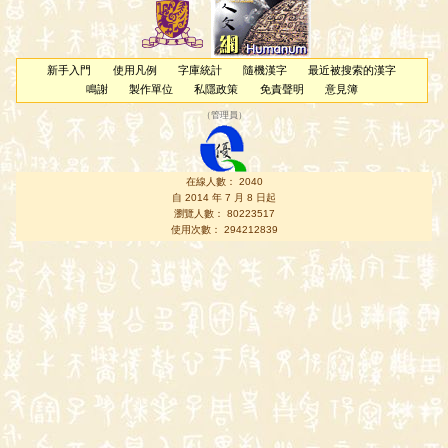
新手入門
使用凡例
字庫統計
隨機漢字
最近被搜索的漢字
鳴謝
製作單位
私隱政策
免責聲明
意見簿
（
管理員
）
在線人數： 2040
自 2014 年 7 月 8 日起
瀏覽人數： 80223517
使用次數： 294212839