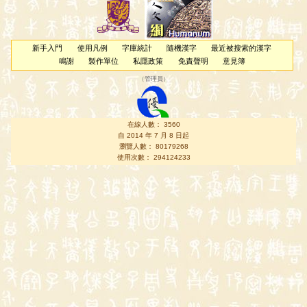
新手入門
使用凡例
字庫統計
隨機漢字
最近被搜索的漢字
鳴謝
製作單位
私隱政策
免責聲明
意見簿
（
管理員
）
在線人數： 3560
自 2014 年 7 月 8 日起
瀏覽人數： 80179268
使用次數： 294124233