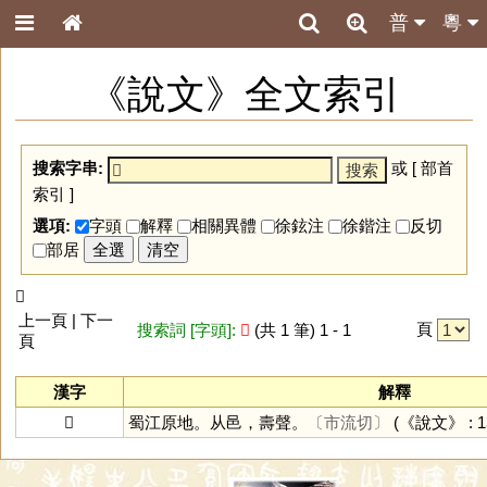
普
粵
《說文》全文索引
搜索字串:
或 [
部首
索引
]
選項:
字頭
解釋
相關異體
徐鉉注
徐鍇注
反切
部居
全選
清空
𨞪
上一頁 | 下一
頁
搜索詞 [字頭]:
𨞪
(共 1 筆) 1 - 1
頁
漢字
解釋
𨞪
蜀江原地。从邑，壽聲。
〔市流切〕
(《說文》 : 13