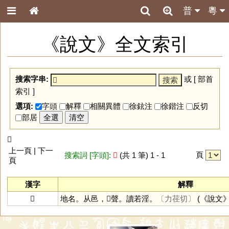
普
粵
《說文》全文索引
搜索字串:
或 [
部首
索引
]
選項:
字頭
解釋
相關異體
徐鉉注
徐鍇注
反切
部居
全選
清空
𨟏
上一頁 | 下一
頁
搜索詞 [字頭]:
𨟏
(共 1 筆) 1 - 1
頁
漢字
解釋
𨟏
地名。从邑，𤎭聲。讀若淫。
〔力荏切〕
(《說文》 :