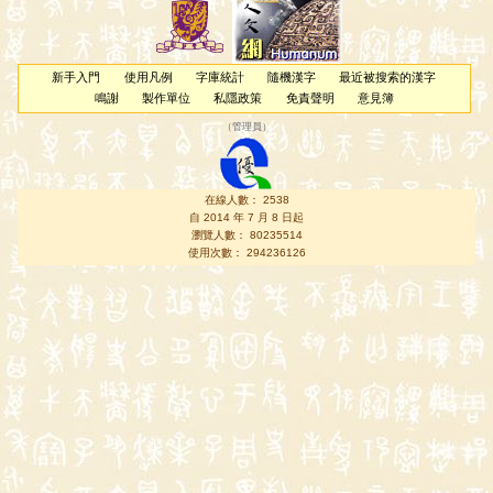
新手入門
使用凡例
字庫統計
隨機漢字
最近被搜索的漢字
鳴謝
製作單位
私隱政策
免責聲明
意見簿
（
管理員
）
在線人數： 2538
自 2014 年 7 月 8 日起
瀏覽人數： 80235514
使用次數： 294236126