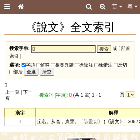
普
粵
《說文》全文索引
搜索字串:
或 [
部首
索引
]
選項:
字頭
解釋
相關異體
徐鉉注
徐鍇注
反切
部居
全選
清空
𨺟
上一頁 | 下一
頁
搜索詞 [字頭]:
𨺟
(共 1 筆) 1 - 1
頁
漢字
解釋
𨺟
丘名。从𨸏，貞聲。
〔陟盈切〕
(《說文》 : 306 / 