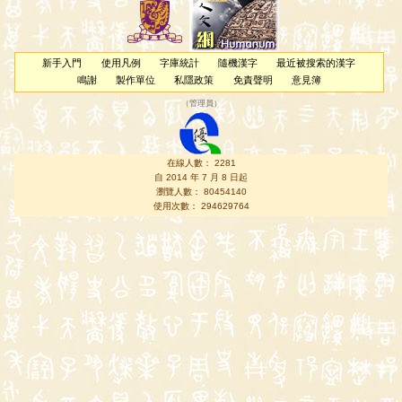
新手入門
使用凡例
字庫統計
隨機漢字
最近被搜索的漢字
鳴謝
製作單位
私隱政策
免責聲明
意見簿
（
管理員
）
在線人數： 2281
自 2014 年 7 月 8 日起
瀏覽人數： 80454140
使用次數： 294629764