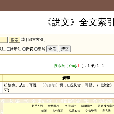
《說文》全文索
或 [
部首索引
]
鉉注
徐鍇注
反切
部居
全選
清空
搜索詞 [字頭]:
𩱓
(共 1 筆) 1 - 1
解釋
粉餠也。从𩰲，耳聲。
〔仍吏切〕
餌，𩱓或从食，耳聲。
(《說文》 :
57)
新手入門
使用凡例
字庫統計
隨機漢字
最近被搜索
鳴謝
製作單位
私隱政策
免責聲明
意見簿