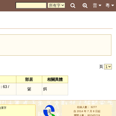
普
粵
引
頁
部居
相關異體
 63 /
䰜
餌
在線人數： 3277
的漢字
自 2014 年 7 月 8 日起
瀏覽人數： 80245219