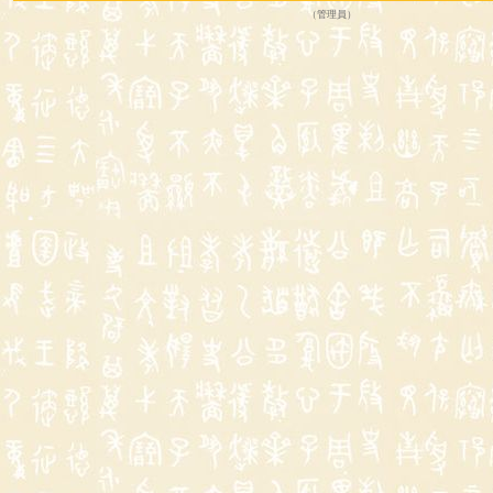
（
管理員
）