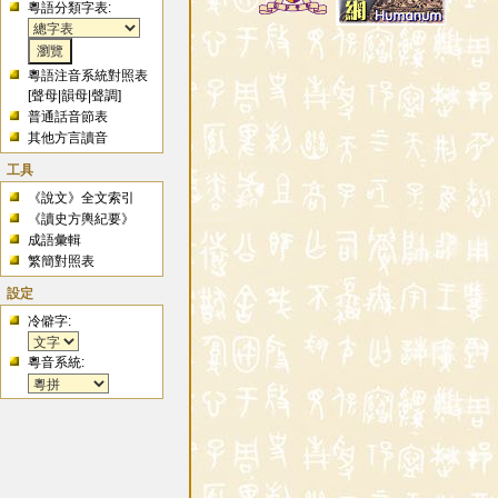
粵語分類字表:
粵語注音系統對照表
[
聲母
|
韻母
|
聲調
]
普通話音節表
其他方言讀音
工具
《說文》全文索引
《讀史方輿紀要》
成語彙輯
繁簡對照表
設定
冷僻字:
粵音系統: