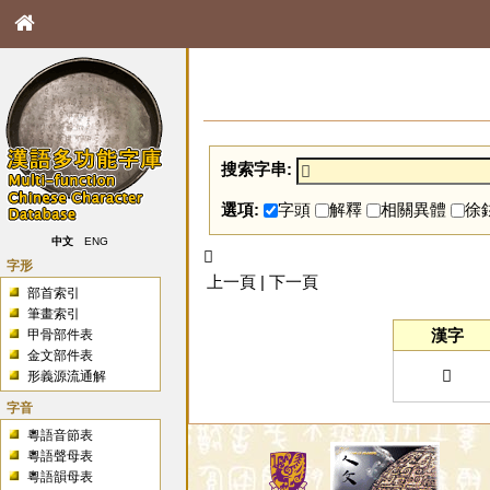
搜索字串:
選項:
字頭
解釋
相關異體
徐
中文
ENG
𩱓
字形
上一頁 | 下一頁
部首索引
筆畫索引
漢字
甲骨部件表
金文部件表
𩱓
形義源流通解
字音
粵語音節表
粵語聲母表
粵語韻母表