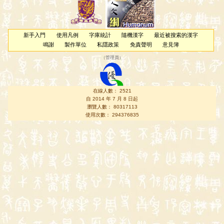
新手入門
使用凡例
字庫統計
隨機漢字
最近被搜索的漢字
鳴謝
製作單位
私隱政策
免責聲明
意見簿
（
管理員
）
在線人數： 2521
自 2014 年 7 月 8 日起
瀏覽人數： 80317113
使用次數： 294376835