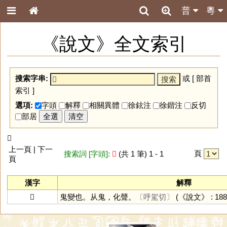
普
粵
《說文》全文索引
搜索字串:
或 [
部首
索引
]
選項:
字頭
解釋
相關異體
徐鉉注
徐鍇注
反切
部居
全選
清空
𩲏
上一頁 | 下一
頁
搜索詞 [字頭]:
𩲏
(共 1 筆) 1 - 1
頁
漢字
解釋
𩲏
鬼變也。从鬼，化聲。
〔呼駕切〕
(《說文》 : 188 