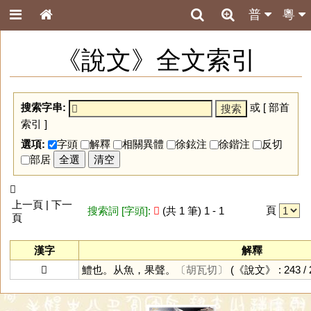
普
粵
《說文》全文索引
搜索字串:
或 [
部首
索引
]
選項:
字頭
解釋
相關異體
徐鉉注
徐鍇注
反切
部居
全選
清空
𩸄
上一頁 | 下一
頁
搜索詞 [字頭]:
𩸄
(共 1 筆) 1 - 1
頁
漢字
解釋
𩸄
鱧也。从魚，果聲。
〔胡瓦切〕
(《說文》 : 243 / 