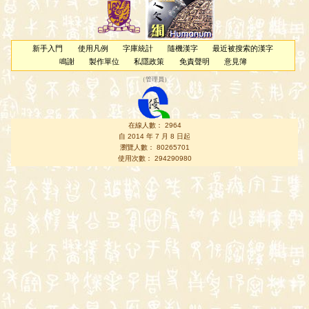
新手入門
使用凡例
字庫統計
隨機漢字
最近被搜索的漢字
鳴謝
製作單位
私隱政策
免責聲明
意見簿
（
管理員
）
在線人數： 2964
自 2014 年 7 月 8 日起
瀏覽人數： 80265701
使用次數： 294290980