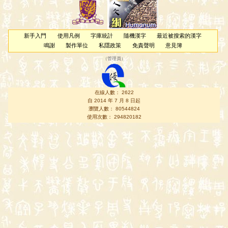
新手入門
使用凡例
字庫統計
隨機漢字
最近被搜索的漢字
鳴謝
製作單位
私隱政策
免責聲明
意見簿
（
管理員
）
在線人數： 2622
自 2014 年 7 月 8 日起
瀏覽人數： 80544824
使用次數： 294820182