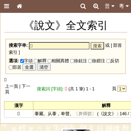
普
粵
《說文》全文索引
搜索字串:
或 [
部首
索引
]
選項:
字頭
解釋
相關異體
徐鉉注
徐鍇注
反切
部居
全選
清空
𪐄
上一頁 | 下一
頁
搜索詞 [字頭]:
𪐄
(共 1 筆) 1 - 1
頁
漢字
解釋
𪐄
黍屬。从黍，卑聲。
〔并弭切〕
(《說文》 : 146 / 