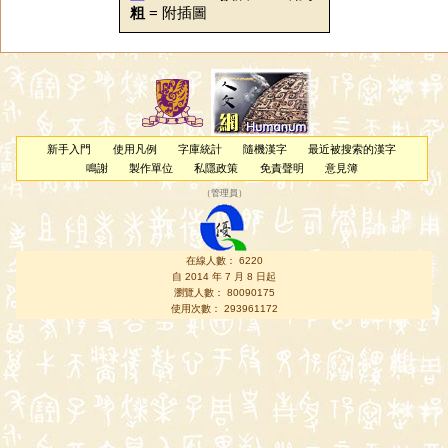
粗
= 附插圖
新手入門
使用凡例
字庫統計
隨機漢字
最近被搜索的漢字
鳴謝
製作單位
私隱政策
免責聲明
意見簿
（
管理員
）
在線人數： 6220
自 2014 年 7 月 8 日起
瀏覽人數： 80090175
使用次數： 293961172