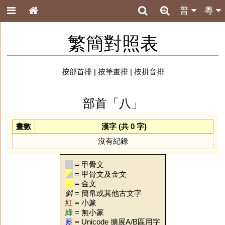
普
粵
繁簡對照表
按部首排
|
按筆畫排
|
按拼音排
部首「八」
畫數
漢字 (共 0 字)
沒有紀錄
= 甲骨文
= 甲骨文及金文
= 金文
斜
= 簡帛或其他古文字
紅
= 小篆
綠
= 無小篆
藍
= Unicode 擴展A/B區用字