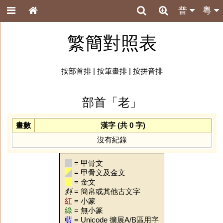
普
粵
繁簡對照表
按部首排
|
按筆畫排
|
按拼音排
部首「老」
畫數
漢字 (共 0 字)
沒有紀錄
= 甲骨文
= 甲骨文及金文
= 金文
斜
= 簡帛或其他古文字
紅
= 小篆
綠
= 無小篆
藍
= Unicode 擴展A/B區用字