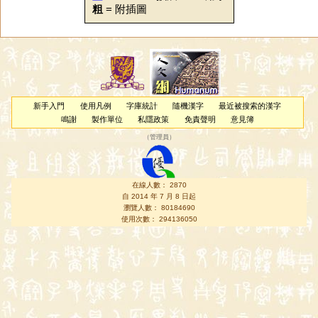
粗
= 附插圖
新手入門
使用凡例
字庫統計
隨機漢字
最近被搜索的漢字
鳴謝
製作單位
私隱政策
免責聲明
意見簿
（
管理員
）
在線人數： 2870
自 2014 年 7 月 8 日起
瀏覽人數： 80184690
使用次數： 294136050