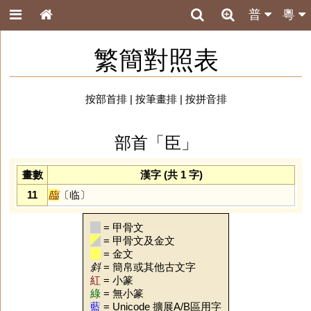
普
粵
繁簡對照表
按部首排
|
按筆畫排
|
按拼音排
部首「臣」
畫數
漢字 (共 1 字)
11
臨
〔临〕
= 甲骨文
= 甲骨文及金文
= 金文
斜
= 簡帛或其他古文字
紅
= 小篆
綠
= 無小篆
藍
= Unicode 擴展A/B區用字