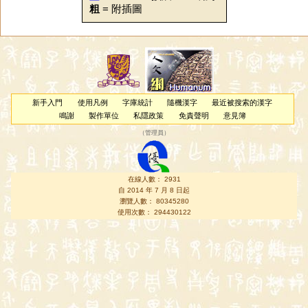
粗
= 附插圖
新手入門
使用凡例
字庫統計
隨機漢字
最近被搜索的漢字
鳴謝
製作單位
私隱政策
免責聲明
意見簿
（
管理員
）
在線人數： 2931
自 2014 年 7 月 8 日起
瀏覽人數： 80345280
使用次數： 294430122