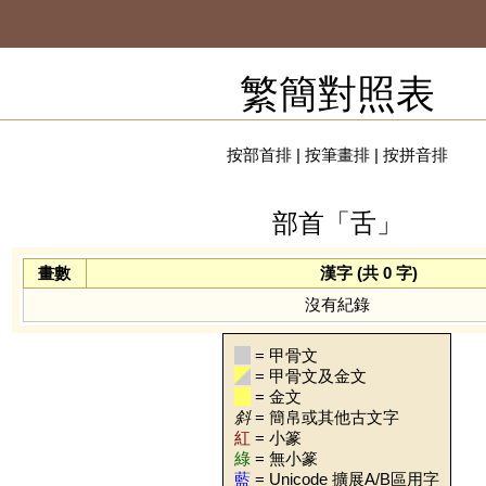
繁簡對照表
按部首排
|
按筆畫排
|
按拼音排
部首「舌」
畫數
漢字 (共 0 字)
沒有紀錄
= 甲骨文
= 甲骨文及金文
= 金文
斜
= 簡帛或其他古文字
紅
= 小篆
綠
= 無小篆
藍
= Unicode 擴展A/B區用字