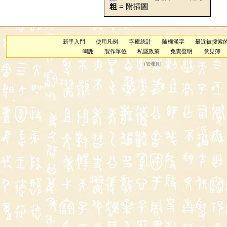
粗
= 附插圖
新手入門
使用凡例
字庫統計
隨機漢字
最近被搜索
鳴謝
製作單位
私隱政策
免責聲明
意見簿
（
管理員
）