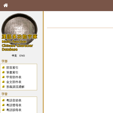
中文
ENG
字形
部首索引
筆畫索引
甲骨部件表
金文部件表
形義源流通解
字音
粵語音節表
粵語聲母表
粵語韻母表