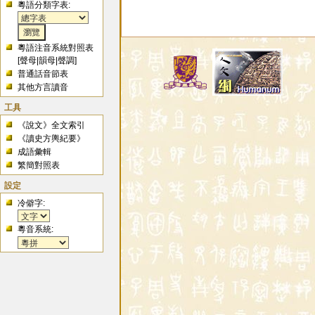
粵語分類字表:
粵語注音系統對照表
[
聲母
|
韻母
|
聲調
]
普通話音節表
其他方言讀音
工具
《說文》全文索引
《讀史方輿紀要》
成語彙輯
繁簡對照表
設定
冷僻字:
粵音系統: