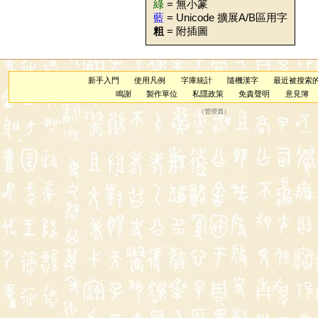
綠
= 無小篆
藍
= Unicode 擴展A/B區用字
粗
= 附插圖
新手入門
使用凡例
字庫統計
隨機漢字
最近被搜索
鳴謝
製作單位
私隱政策
免責聲明
意見簿
（
管理員
）