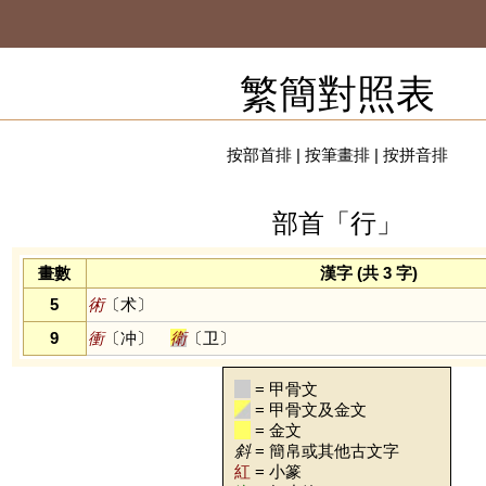
繁簡對照表
按部首排
|
按筆畫排
|
按拼音排
部首「行」
畫數
漢字 (共 3 字)
5
術
〔术〕
9
衝
〔冲〕
衛
〔卫〕
= 甲骨文
= 甲骨文及金文
= 金文
斜
= 簡帛或其他古文字
紅
= 小篆