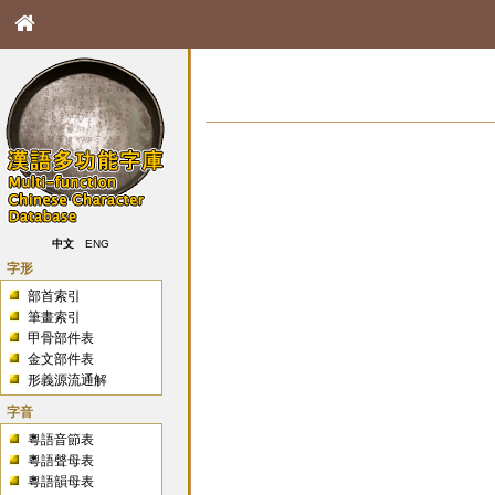
中文
ENG
字形
部首索引
筆畫索引
甲骨部件表
金文部件表
形義源流通解
字音
粵語音節表
粵語聲母表
粵語韻母表