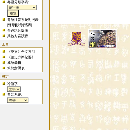
粵語分類字表:
粵語注音系統對照表
[
聲母
|
韻母
|
聲調
]
普通話音節表
其他方言讀音
工具
《說文》全文索引
《讀史方輿紀要》
成語彙輯
繁簡對照表
設定
冷僻字:
粵音系統: