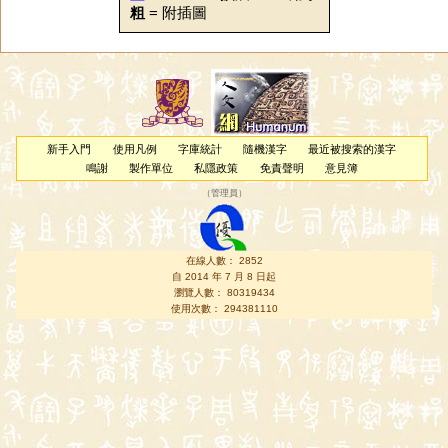
粗
= 附插圖
新手入門
使用凡例
字庫統計
隨機漢字
最近被搜索的漢字
鳴謝
製作單位
私隱政策
免責聲明
意見簿
（
管理員
）
在線人數： 2852
自 2014 年 7 月 8 日起
瀏覽人數： 80319434
使用次數： 294381110