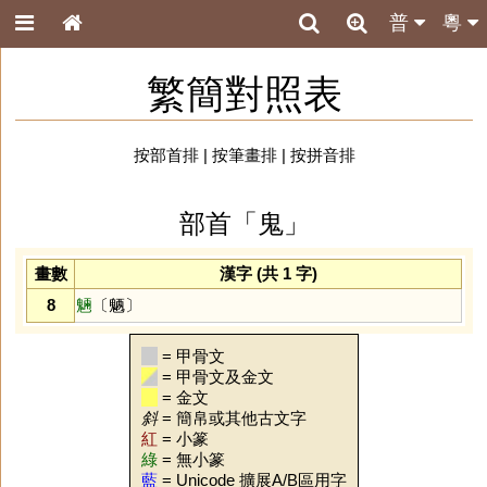
普
粵
繁簡對照表
按部首排
|
按筆畫排
|
按拼音排
部首「鬼」
畫數
漢字 (共 1 字)
8
魎
〔魉〕
= 甲骨文
= 甲骨文及金文
= 金文
斜
= 簡帛或其他古文字
紅
= 小篆
綠
= 無小篆
藍
= Unicode 擴展A/B區用字