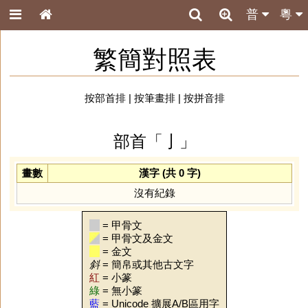
普
粵
繁簡對照表
按部首排
|
按筆畫排
|
按拼音排
部首「亅」
畫數
漢字 (共 0 字)
沒有紀錄
= 甲骨文
= 甲骨文及金文
= 金文
斜
= 簡帛或其他古文字
紅
= 小篆
綠
= 無小篆
藍
= Unicode 擴展A/B區用字