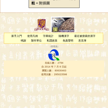
粗
= 附插圖
新手入門
使用凡例
字庫統計
隨機漢字
最近被搜索的漢字
鳴謝
製作單位
私隱政策
免責聲明
意見簿
（
管理員
）
在線人數： 2794
自 2014 年 7 月 8 日起
瀏覽人數： 80630463
使用次數： 295023598