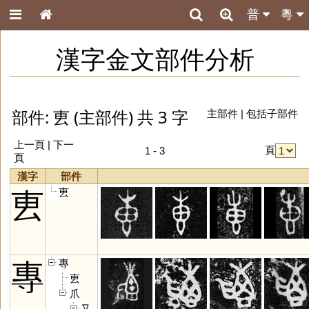
普
粵
漢字金文部件分析
部件: 叀 (主部件) 共 3 字
主部件
|
包括子部件
上一頁 | 下一
頁
1 - 3
頁
漢字
部件
叀
叀
專
專
叀
爪
又