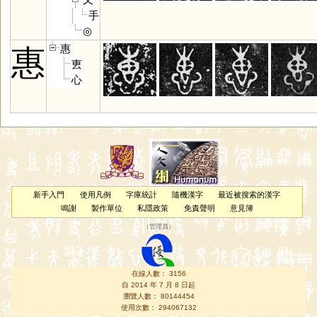
手
◎
惠
惠
叀
心
新手入門
使用凡例
字庫統計
隨機漢字
最近被搜索的漢字
鳴謝
製作單位
私隱政策
免責聲明
意見簿
（
管理員
）
在線人數： 3156
自 2014 年 7 月 8 日起
瀏覽人數： 80144454
使用次數： 294067132