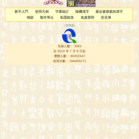
新手入門
使用凡例
字庫統計
隨機漢字
最近被搜索的漢字
鳴謝
製作單位
私隱政策
免責聲明
意見簿
（
管理員
）
在線人數： 3361
自 2014 年 7 月 8 日起
瀏覽人數： 80332347
使用次數： 294405271