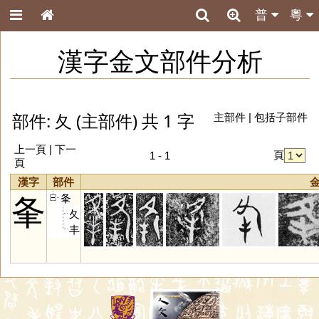
普
粵
漢字金文部件分析
部件: 夂 (主部件) 共 1 字
主部件
|
包括子部件
上一頁 | 下一
頁
1 - 1
頁
漢字
部件
夆
夆
夂
丰