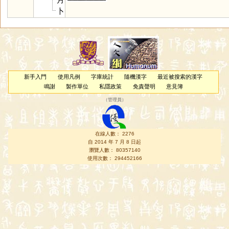
卜
新手入門
使用凡例
字庫統計
隨機漢字
最近被搜索的漢字
鳴謝
製作單位
私隱政策
免責聲明
意見簿
（
管理員
）
在線人數： 2276
自 2014 年 7 月 8 日起
瀏覽人數： 80357140
使用次數： 294452166