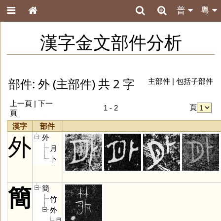
普
粵
漢字金文部件分析
部件: 外 (主部件) 共 2 字
主部件
|
包括子部件
上一頁 | 下一
頁
1 - 2
頁
漢字
部件
外
外
月
卜
簡
簡
竹
外
月