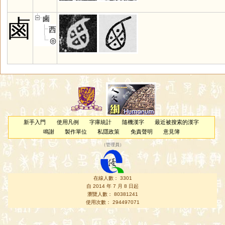
鹵
鹵
西
◎
新手入門
使用凡例
字庫統計
隨機漢字
最近被搜索的漢字
鳴謝
製作單位
私隱政策
免責聲明
意見簿
（
管理員
）
在線人數： 3301
自 2014 年 7 月 8 日起
瀏覽人數： 80381241
使用次數： 294497071