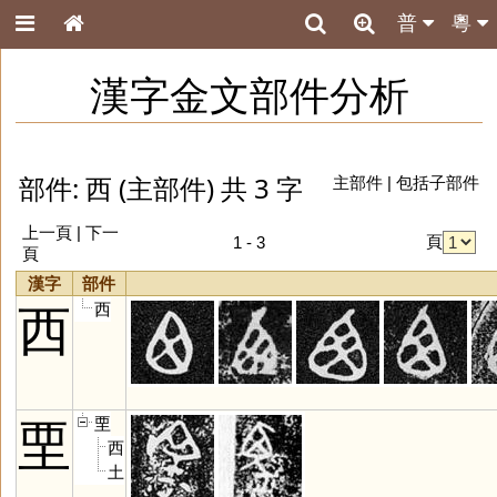
普
粵
漢字金文部件分析
部件: 西 (主部件) 共 3 字
主部件
|
包括子部件
上一頁 | 下一
頁
1 - 3
頁
漢字
部件
西
西
垔
垔
西
土