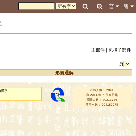
普
粵
析
主部件
|
包括子部件
頁
形義通解
在線人數： 2941
的漢字
自 2014 年 7 月 8 日起
瀏覽人數： 80211736
使用次數： 294189075