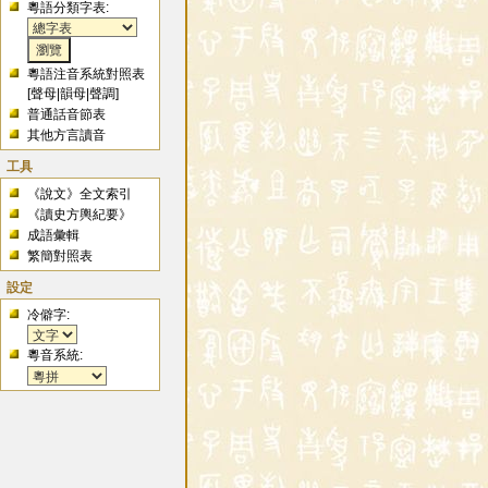
粵語分類字表:
粵語注音系統對照表
[
聲母
|
韻母
|
聲調
]
普通話音節表
其他方言讀音
工具
《說文》全文索引
《讀史方輿紀要》
成語彙輯
繁簡對照表
設定
冷僻字:
粵音系統: