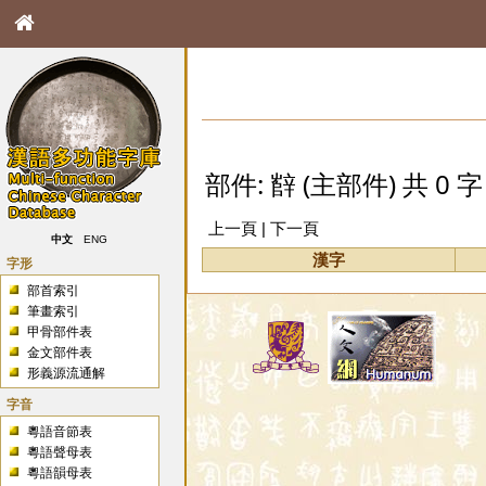
部件: 辥 (主部件) 共 0 字
上一頁 | 下一頁
中文
ENG
漢字
字形
部首索引
筆畫索引
甲骨部件表
金文部件表
形義源流通解
字音
粵語音節表
粵語聲母表
粵語韻母表