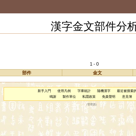
漢字金文部件分
1 - 0
部件
金文
新手入門
使用凡例
字庫統計
隨機漢字
最近被搜索
鳴謝
製作單位
私隱政策
免責聲明
意見簿
（
管理員
）