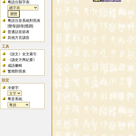
粵語分類字表:
粵語注音系統對照表
[
聲母
|
韻母
|
聲調
]
普通話音節表
其他方言讀音
工具
《說文》全文索引
《讀史方輿紀要》
成語彙輯
繁簡對照表
設定
冷僻字:
粵音系統: