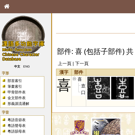
部件: 喜 (包括子部件) 共 
上一頁 | 下一頁
中文
ENG
漢字
部件
字形
喜
喜
部首索引
壴
筆畫索引
口
甲骨部件表
金文部件表
形義源流通解
字音
粵語音節表
粵語聲母表
粵語韻母表