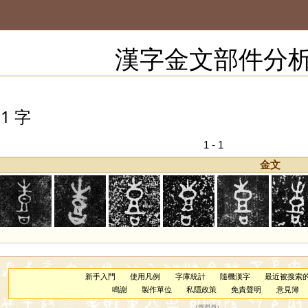
漢字金文部件分
1 字
1 - 1
金文
新手入門
使用凡例
字庫統計
隨機漢字
最近被搜索
鳴謝
製作單位
私隱政策
免責聲明
意見簿
（
管理員
）