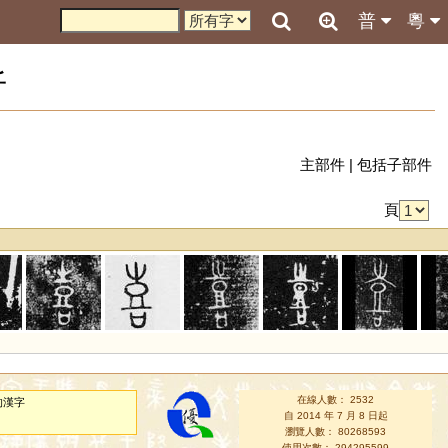
普
粵
析
主部件
|
包括子部件
頁
在線人數： 2532
的漢字
自 2014 年 7 月 8 日起
瀏覽人數： 80268593
使用次數： 294295599