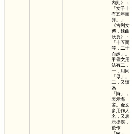
內則》：
「女子十
有五年而
笄。」
《古列女
傳．魏曲
沃負》：
「十五而
笄，二十
而嫁」。
甲骨文用
法有二，
一，用同
「
母
」。
二，又讀
為
「
悔
」，
表示悔
吝。金文
多用作人
名，又表
示捷疾，
後作
「
敏
」，