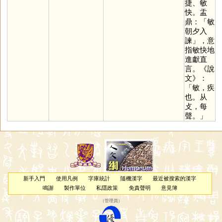
捷、敏
快。盂
鼎：「敏
朝夕入
諫」，意
指敏快地
進獻直
言。《說
文》：
「敏，疾
也。从
攴，每
聲。」
新手入門
使用凡例
字庫統計
隨機漢字
最近被搜索的漢字
鳴謝
製作單位
私隱政策
免責聲明
意見簿
（
管理員
）