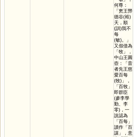
何尊：
「叀王龏
德谷(裕)
天，順
(訓)我不
每
(敏)。」
又假借為
「
牧
」，
中山王圓
壺：「昔
者先王慈
愛百每
(牧)」，
「百牧」
即群臣
(參李學
勤、李
零)，一
說認為
「百每」
讀作「百
謀」，意