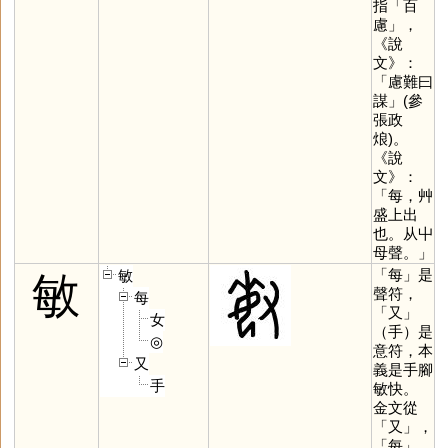
指「百
慮」，
《說
文》：
「慮難曰
謀」(參
張政
烺)。
《說
文》：
「每，艸
盛上出
也。从屮
母聲。」
「
每
」是
敏
敏
聲符，
每
「
又
」
女
（手）是
◎
意符，本
又
義是手腳
手
敏快。
金文從
「
又
」，
「
每
」