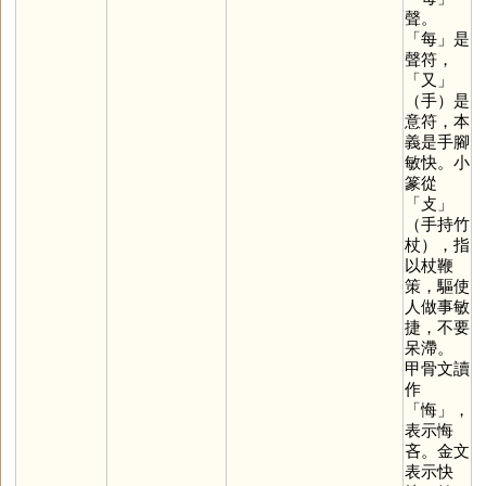
聲。
「
每
」是
聲符，
「
又
」
（手）是
意符，本
義是手腳
敏快。小
篆從
「
攴
」
（手持竹
杖），指
以杖鞭
策，驅使
人做事敏
捷，不要
呆滯。
甲骨文讀
作
「
悔
」，
表示悔
吝。金文
表示快