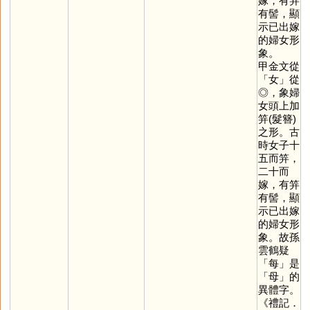
嫁，有笄
有髻，顯
示已出嫁
的婦女形
象。
甲金文從
「
女
」從
◎，象婦
女頭上加
笄(髮簪)
之形。古
時女子十
五而笄，
二十而
嫁，有笄
有髻，顯
示已出嫁
的婦女形
象。故孫
雲鶴疑
「
每
」是
「
母
」的
異體字。
《禮記．