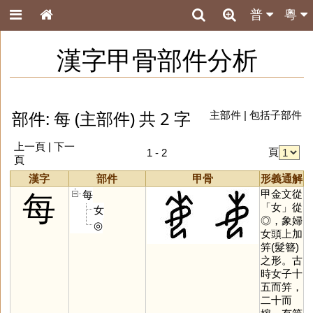
普
粵
漢字甲骨部件分析
部件: 每 (主部件) 共 2 字
主部件
|
包括子部件
上一頁 | 下一
頁
1 - 2
頁
漢字
部件
甲骨
形義通解
甲金文從
每
每
「
女
」從
女
◎，象婦
◎
女頭上加
笄(髮簪)
之形。古
時女子十
五而笄，
二十而