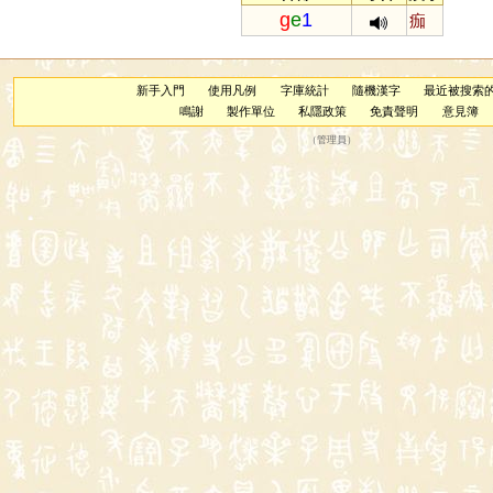
g
e
1
痂
新手入門
使用凡例
字庫統計
隨機漢字
最近被搜索
鳴謝
製作單位
私隱政策
免責聲明
意見簿
（
管理員
）