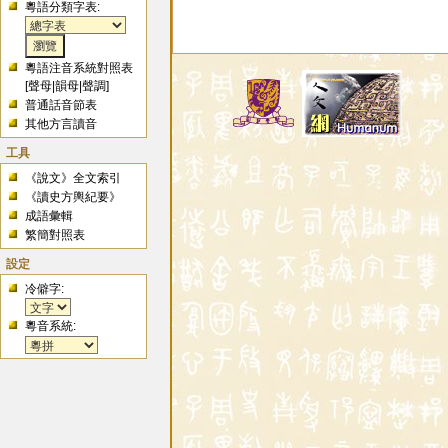
粵語分類字表:
粵語注音系統對照表
[
聲母
|
韻母
|
聲調
]
普通話音節表
其他方言讀音
工具
《說文》全文索引
《讀史方輿紀要》
成語彙輯
繁簡對照表
設定
冷僻字:
粵音系統: