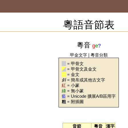
粵語音節表
粵音
g
e
?
甲金文字
|
粵音分類
= 甲骨文
= 甲骨文及金文
= 金文
斜
= 簡帛或其他古文字
紅
= 小篆
綠
= 無小篆
藍
= Unicode 擴展A/B區用字
粗
= 附插圖
音節
粵音
漢字