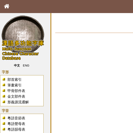
中文
ENG
字形
部首索引
筆畫索引
甲骨部件表
金文部件表
形義源流通解
字音
粵語音節表
粵語聲母表
粵語韻母表