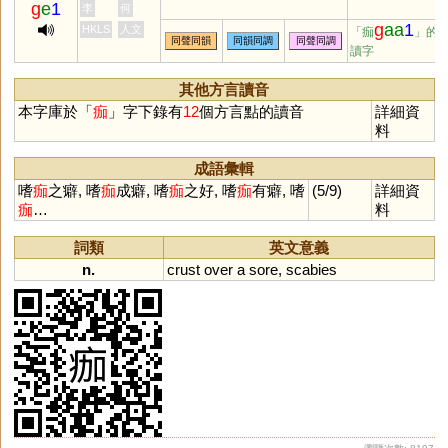
g
e
1
李
何
g
aa
1
HKLS
人文
「痂
」的
同聲同韻
同韻同調
同聲同調
讀字
其他方言讀音
本字庫於「
痂
」字下錄有
12
個方言點的讀音
詳細資
料
成語彙輯
嗜
痂
之癖, 嗜
痂
成癖, 嗜
痂
之好, 嗜
痂
有癖, 嗜
(5/9)
詳細資
痂
…
料
詞類
英文意義
n.
crust
over
a
sore
,
scabies