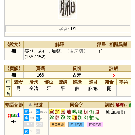
字例:
1/1
《說文》
解釋
部居
相關異體
痂
疥也。从疒，加聲。
〔古牙切〕
疒
(155 / 152)
《廣韻》
頁碼
反切
註解
痂
166
古牙
中
聲母
清濁
部位
聲調
韻攝
韻目
開合
等第
古
見
全清
牙
平
假
麻
/
麻
開
二
音
粵語音節
根據
同音字
詞例(
) /
&
解釋
備
家
加
嘉
茄
噶
嘎
枷
伽
迦
瘡痂,結痂
黃
周
p1
p109
g
aa
1
鎵
葭
尕
袈
珈
跏
泇
貑
毠
李
何
p99
p3
釓
瘕
麚
猳
鴐
犌
椵
耞
笳
HKLS
人文
同聲同韻
同韻同調
同聲同調
癿
豭
傢
黃
周
p21