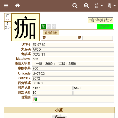
普
粵
疒
痂
104
5
繁
簡
港
異讀字
(10)
繁簡對應
繁
簡
UTF-8
E7 97 82
大五碼
AF6D
倉頡碼
大大尸口
Matthews
585
漢語大字典
（一版）2669；（二版）2856
康熙字典
700
Unicode
U+75C2
GB2312
8072
四角號碼
0016.0
頻序 A/B
5157
5422
頻次 A/B
10
--
普通話
j
i
小篆