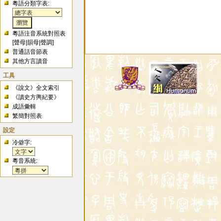
粵語分類字表:
粵語注音系統對照表
[
聲母
|
韻母
|
聲調
]
普通話音節表
其他方言讀音
工具
《說文》全文索引
《讀史方輿紀要》
成語彙輯
繁簡對照表
設定
冷僻字:
粵音系統: