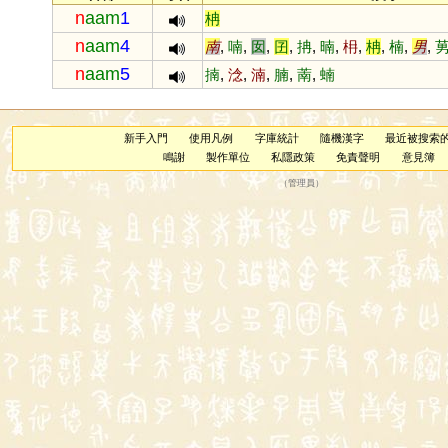
n
aam
1
柟
n
aam
4
南
,
喃
,
囡
,
囝
,
抩
,
暔
,
枏
,
柟
,
楠
,
男
,
n
aam
5
揇
,
淰
,
湳
,
腩
,
萳
,
蝻
新手入門
使用凡例
字庫統計
隨機漢字
最近被搜索
鳴謝
製作單位
私隱政策
免責聲明
意見簿
（
管理員
）