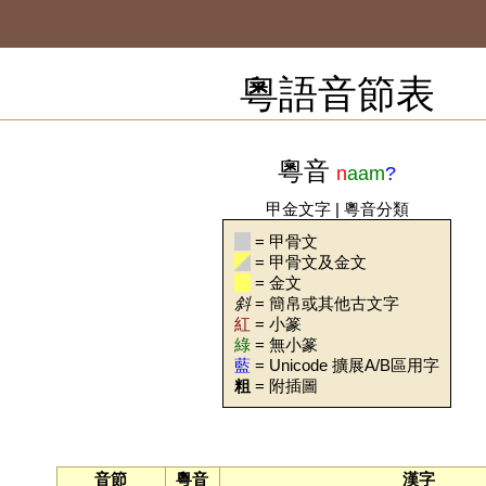
粵語音節表
粵音
n
aam
?
甲金文字
|
粵音分類
= 甲骨文
= 甲骨文及金文
= 金文
斜
= 簡帛或其他古文字
紅
= 小篆
綠
= 無小篆
藍
= Unicode 擴展A/B區用字
粗
= 附插圖
音節
粵音
漢字