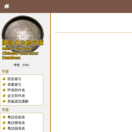
中文
ENG
字形
部首索引
筆畫索引
甲骨部件表
金文部件表
形義源流通解
字音
粵語音節表
粵語聲母表
粵語韻母表