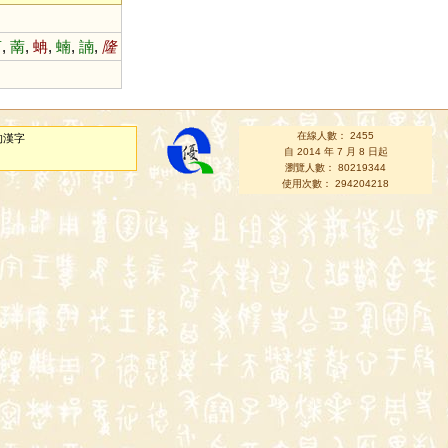
莮
,
萳
,
蚺
,
蝻
,
諵
,
隆
在線人數： 2455
的漢字
自 2014 年 7 月 8 日起
瀏覽人數： 80219344
使用次數： 294204218