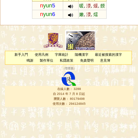
n
yun
5
暖
,
渜
,
煖
,
餪
n
yun
6
嫩
,
渜
,
燸
新手入門
使用凡例
字庫統計
隨機漢字
最近被搜索的漢字
鳴謝
製作單位
私隱政策
免責聲明
意見簿
（
管理員
）
在線人數： 3288
自 2014 年 7 月 8 日起
瀏覽人數： 80179498
使用次數： 294124845