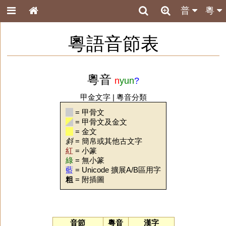
普
粵
粵語音節表
粵音
n
yun
?
甲金文字
|
粵音分類
= 甲骨文
= 甲骨文及金文
= 金文
斜
= 簡帛或其他古文字
紅
= 小篆
綠
= 無小篆
藍
= Unicode 擴展A/B區用字
粗
= 附插圖
音節
粵音
漢字