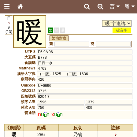
普
粵
日
暖
72
9
繁
簡
港
破音字
(13)
繁簡對應
繁
簡
UTF-8
E6 9A 96
大五碼
B778
倉頡碼
日月一水
Matthews
4763
漢語大字典
（一版）1525；（二版）1636
康熙字典
426
Unicode
U+6696
GB2312
3715
四角號碼
6204.7
頻序 A/B
1596
1379
頻次 A/B
756
409
普通話
n
u
n
x
u
n
《廣韻》
頁碼
反切
註解
暖
286
乃管