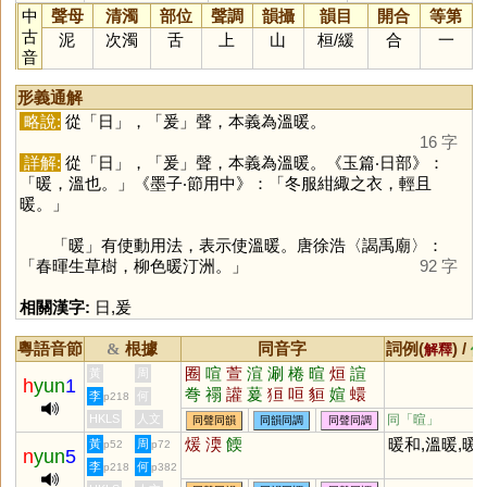
中
聲母
清濁
部位
聲調
韻攝
韻目
開合
等第
古
泥
次濁
舌
上
山
桓
/
緩
合
一
音
形義通解
略說:
從「
日
」，「
爰
」聲，本義為溫暖。
16 字
詳解:
從「
日
」，「
爰
」聲，本義為溫暖。《玉篇‧日部》：
「暖，溫也。」《墨子‧節用中》：「冬服紺緅之衣，輕且
暖。」
「
暖
」有使動用法，表示使溫暖。唐徐浩〈謁禹廟〉：
「春暉生草樹，柳色暖汀洲。」
92 字
相關漢字:
日
,
爰
粵語音節
根據
同音字
詞例(
) /
&
解釋
備
圈
喧
萱
渲
涮
棬
暄
烜
諠
黃
周
h
yun
1
弮
禤
讙
萲
狟
咺
貆
媗
蠉
李
何
p218
翾
駽
梋
懁
嬛
鋗
儇
塤
昍
HKLS
人文
同「
暄
」
同聲同韻
同韻同調
同聲同調
愃
愋
壎
諼
酄
煖
蝖
晅
煖
渜
餪
暖和,溫暖,暖
黃
周
p52
p72
n
yun
5
李
何
p218
p382