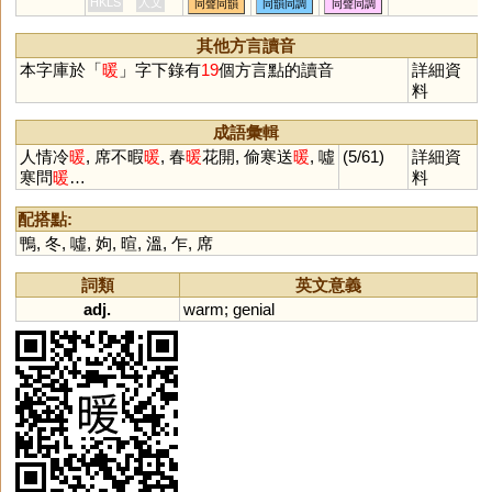
HKLS
人文
同聲同韻
同韻同調
同聲同調
其他方言讀音
本字庫於「
暖
」字下錄有
19
個方言點的讀音
詳細資
料
成語彙輯
人情冷
暖
, 席不暇
暖
, 春
暖
花開, 偷寒送
暖
, 噓
(5/61)
詳細資
寒問
暖
…
料
配搭點:
鴨
,
冬
,
噓
,
姁
,
暄
,
溫
,
乍
,
席
詞類
英文意義
adj.
warm
;
genial