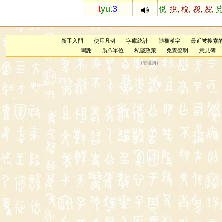
t
yut
3
侻
,
挩
,
梲
,
稅
,
脫
,
新手入門
使用凡例
字庫統計
隨機漢字
最近被搜索
鳴謝
製作單位
私隱政策
免責聲明
意見簿
（
管理員
）