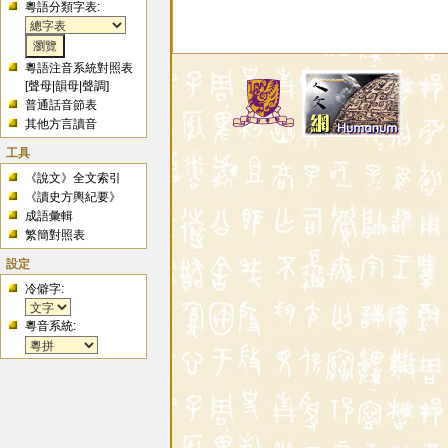
粵語分類字表:
粵語注音系統對照表
[
聲母
|
韻母
|
聲調
]
普通話音節表
其他方言讀音
工具
《說文》全文索引
《讀史方輿紀要》
成語彙輯
繁簡對照表
設定
冷僻字:
粵音系統: