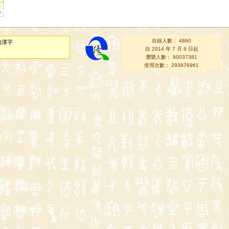
莌
在線人數： 4860
的漢字
自 2014 年 7 月 8 日起
瀏覽人數： 80037381
使用次數： 293876961