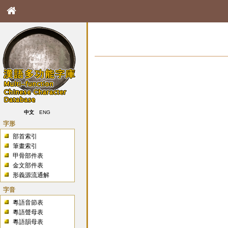
中文
ENG
字形
部首索引
筆畫索引
甲骨部件表
金文部件表
形義源流通解
字音
粵語音節表
粵語聲母表
粵語韻母表