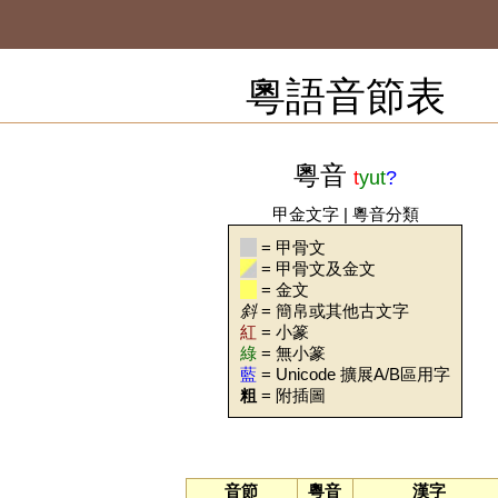
粵語音節表
粵音
t
yut
?
甲金文字
|
粵音分類
= 甲骨文
= 甲骨文及金文
= 金文
斜
= 簡帛或其他古文字
紅
= 小篆
綠
= 無小篆
藍
= Unicode 擴展A/B區用字
粗
= 附插圖
音節
粵音
漢字