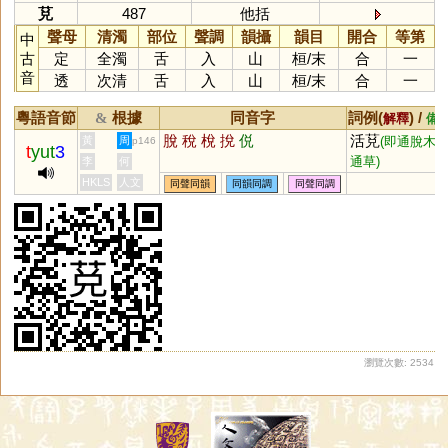
莌
487
他括
聲母
清濁
部位
聲調
韻攝
韻目
開合
等第
中
古
定
全濁
舌
入
山
桓
/
末
合
一
音
透
次清
舌
入
山
桓
/
末
合
一
粵語音節
根據
同音字
詞例(
) /
&
解釋
備
脫
稅
梲
挩
侻
活莌
黃
周
(即通脫木
p146
t
yut
3
通草)
李
何
HKLS
人文
同聲同韻
同韻同調
同聲同調
瀏覽次數: 2534