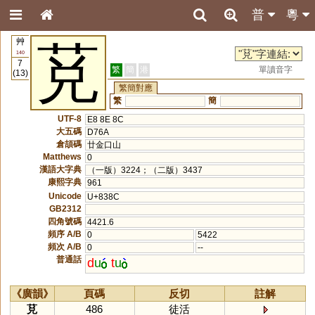
普
粵
艸
莌
140
7
繁
簡
港
單讀音字
(13)
繁簡對應
繁
簡
UTF-8
E8 8E 8C
大五碼
D76A
倉頡碼
廿金口山
Matthews
0
漢語大字典
（一版）3224；（二版）3437
康熙字典
961
Unicode
U+838C
GB2312
四角號碼
4421.6
頻序 A/B
0
5422
頻次 A/B
0
--
普通話
d
u
t
u
《廣韻》
頁碼
反切
註解
莌
486
徒活