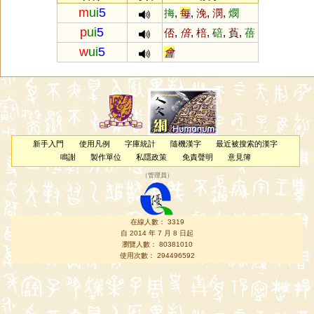
m
ui
5
挴
,
每
,
浼
,
潣
,
燘
p
ui
5
俖
,
倍
,
棓
,
碚
,
萯
,
蓓
w
ui
5
會
新手入門
使用凡例
字庫統計
隨機漢字
最近被搜索的漢字
鳴謝
製作單位
私隱政策
免責聲明
意見簿
（
管理員
）
在線人數： 3319
自 2014 年 7 月 8 日起
瀏覽人數： 80381010
使用次數： 294496592