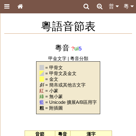
普
粵
粵語音節表
粵音
?
ui
5
甲金文字
|
粵音分類
= 甲骨文
= 甲骨文及金文
= 金文
斜
= 簡帛或其他古文字
紅
= 小篆
綠
= 無小篆
藍
= Unicode 擴展A/B區用字
粗
= 附插圖
音節
粵音
漢字