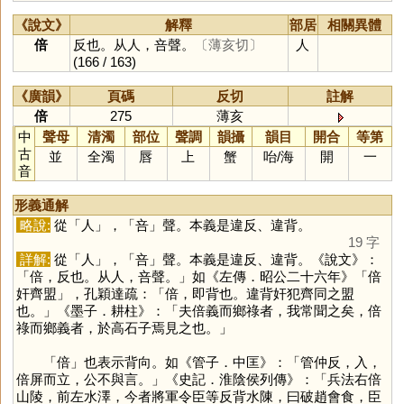
《說文》
解釋
部居
相關異體
倍
反也。从人，咅聲。
〔薄亥切〕
人
(166 / 163)
《廣韻》
頁碼
反切
註解
倍
275
薄亥
中
聲母
清濁
部位
聲調
韻攝
韻目
開合
等第
古
並
全濁
唇
上
蟹
咍
/
海
開
一
音
形義通解
略說:
從「
人
」，「
咅
」聲。本義是違反、違背。
19 字
詳解:
從「
人
」，「
咅
」聲。本義是違反、違背。《說文》：
「倍，反也。从人，咅聲。」如《左傳．昭公二十六年》「倍
奸齊盟」，孔穎達疏：「倍，即背也。違背奸犯齊同之盟
也。」《墨子．耕柱》：「夫倍義而鄉祿者，我常聞之矣，倍
祿而鄉義者，於高石子焉見之也。」
「
倍
」也表示背向。如《管子．中匡》：「管仲反，入，
倍屏而立，公不與言。」《史記．淮陰侯列傳》：「兵法右倍
山陵，前左水澤，今者將軍令臣等反背水陳，曰破趙會食，臣