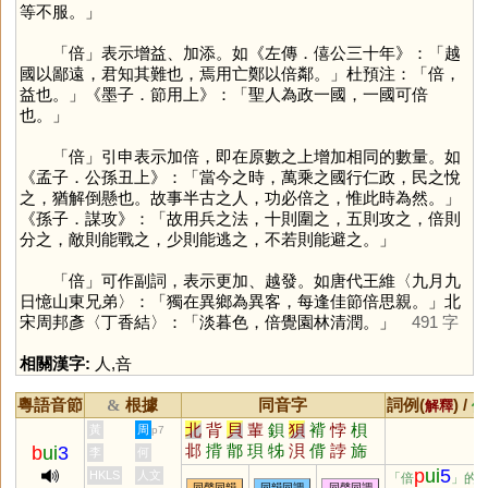
等不服。」
「
倍
」表示增益、加添。如《左傳．僖公三十年》：「越
國以鄙遠，君知其難也，焉用亡鄭以倍鄰。」杜預注：「倍，
益也。」《墨子．節用上》：「聖人為政一國，一國可倍
也。」
「
倍
」引申表示加倍，即在原數之上增加相同的數量。如
《孟子．公孫丑上》：「當今之時，萬乘之國行仁政，民之悅
之，猶解倒懸也。故事半古之人，功必倍之，惟此時為然。」
《孫子．謀攻》：「故用兵之法，十則圍之，五則攻之，倍則
分之，敵則能戰之，少則能逃之，不若則能避之。」
「
倍
」可作副詞，表示更加、越發。如唐代王維〈九月九
日憶山東兄弟〉：「獨在異鄉為異客，每逢佳節倍思親。」北
宋周邦彥〈丁香結〉：「淡暮色，倍覺園林清潤。」
491 字
相關漢字:
人
,
咅
粵語音節
根據
同音字
詞例(
) /
&
解釋
備
北
背
貝
輩
鋇
狽
褙
悖
梖
黃
周
p7
邶
揹
鄁
珼
牬
浿
偝
誖
旆
b
ui
3
李
何
p
ui
5
HKLS
人文
「倍
」的
同聲同韻
同韻同調
同聲同調