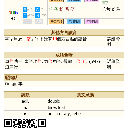
讀字
碚
蓓
棓
萯
俖
倍數,倍蓰
黃
周
p46
p7
p
ui
5
李
何
p170
p335
HKLS
人文
同聲同韻
同韻同調
同聲同調
其他方言讀音
本字庫於「
倍
」字下錄有
19
個方言點的讀音
詳細資
料
成語彙輯
事
倍
功半, 事半功
倍
, 力
倍
功半, 聲價十
倍
,
倍
(5/47)
詳細資
道兼行…
料
配搭點:
畔
,
加
,
事
詞類
英文意義
adj.
double
n.
time
;
fold
v.
act
contrary
;
rebel