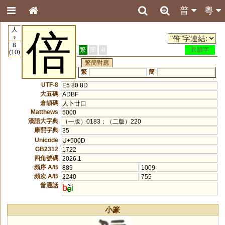
普
粵
人
倍
9
8
繁
簡
港
異讀字
(10)
繁簡對應
繁
簡
UTF-8
E5 80 8D
大五碼
ADBF
倉頡碼
人卜廿口
Matthews
5000
漢語大字典
（一版）0183；（二版）220
康熙字典
35
Unicode
U+500D
GB2312
1722
四角號碼
2026.1
頻序 A/B
889
1009
頻次 A/B
2240
755
普通話
b
i
小篆