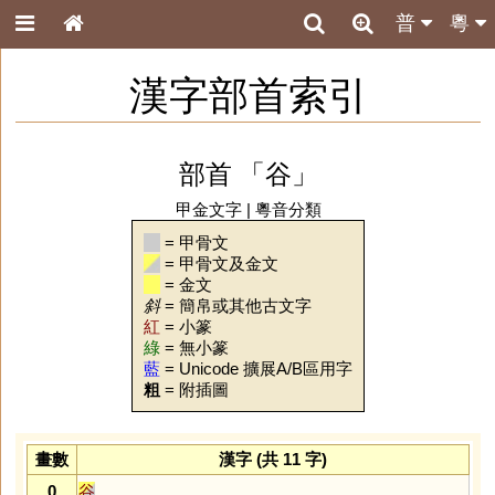
普
粵
漢字部首索引
部首 「谷」
甲金文字
|
粵音分類
= 甲骨文
= 甲骨文及金文
= 金文
斜
= 簡帛或其他古文字
紅
= 小篆
綠
= 無小篆
藍
= Unicode 擴展A/B區用字
粗
= 附插圖
畫數
漢字 (共 11 字)
0
谷