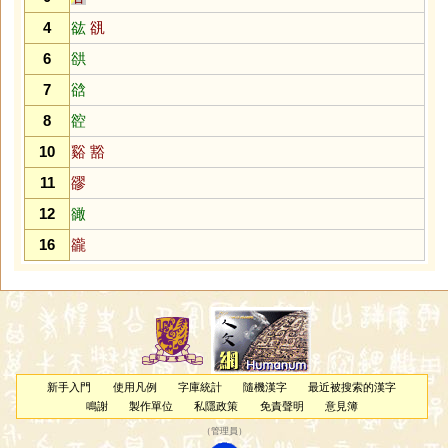
4
谹
谻
6
谼
7
谽
8
谾
10
谿
豁
11
豂
12
豃
16
豅
新手入門
使用凡例
字庫統計
隨機漢字
最近被搜索的漢字
鳴謝
製作單位
私隱政策
免責聲明
意見簿
（
管理員
）