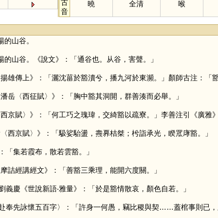
古
曉
全清
喉
音
暢的山谷。
暢的山谷。《說文》：「通谷也。从谷，害聲。」
‧揚雄傳上》：「灑沈菑於豁瀆兮，播九河於東瀕。」顏師古注：「
‧潘岳〈西征賦〉》：「胸中豁其洞開，群善湊而必舉。」
〈西京賦〉》：「何工巧之瑰瑋，交綺豁以疏寮。」李善注引《廣雅
衡〈西京賦〉》：「馺娑駘盪，燾奡桔桀；枍詣承光，睽罛庨豁。」
：「集若霞布，散若雲豁。」
維摩詰經講經文》：「善豁三乘理，能開六度關。」
劉義慶《世說新語‧雅量》：「於是豁情散哀，顏色自若。」
赴奉先詠懷五百字〉：「許身一何愚，竊比稷與契……蓋棺事則已，