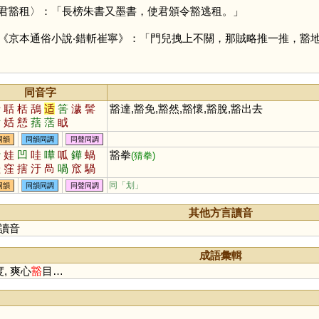
君豁租〉：「長榜朱書又墨書，使君頒令豁逃租。」
《京本通俗小說‧錯斬崔寧》：「門兒拽上不關，那賊略推一推，豁
同音字
括
聒
栝
鴰
适
筈
濊
髺
豁達,豁免,豁然,豁懷,豁脫,豁出去
蛞
姡
懖
葀
萿
眓
同韻
同韻同調
同聲同調
污
娃
凹
哇
嘩
呱
鏵
蝸
豁拳
(猜拳)
蛙
窪
搳
汙
咼
喎
窊
騧
划
緺
漥
譁
窐
唲
同「
划
」
同韻
同韻同調
同聲同調
其他方言讀音
讀音
成語彙輯
, 爽心
豁
目…