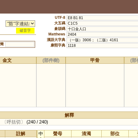
UTF-8
E8 B1 81
大五碼
C1C5
倉頡碼
十口金人口
破音字
Matthews
2404
漢語大字典
（一版）3906；（二版）4161
簡
康熙字典
1118
金文
(部件樹)
甲骨
(部
解釋
。
〔呼括切〕
(240 / 240)
註解
中
聲母
清濁
部位