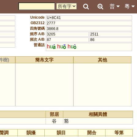
普
粵
Unicode
U+8C41
GB2312
2777
四角號碼
3866.8
頻序 A/B
3205
2511
頻次 A/B
87
86
普通話
h
u
h
u
h
u
件樹)
簡帛文字
其他
部居
相關異體
谷
豁
聲調
韻攝
韻目
開合
等第