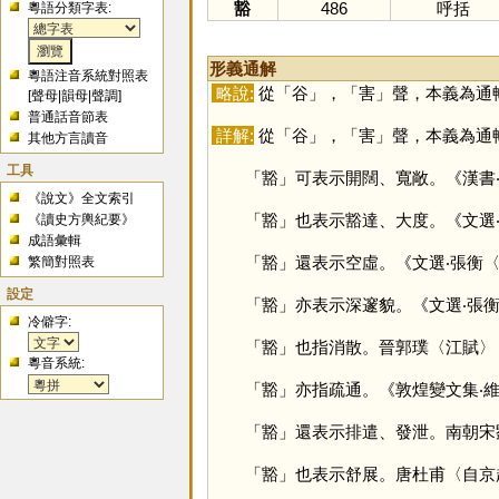
豁
486
呼括
粵語分類字表:
形義通解
粵語注音系統對照表
略說:
從「
谷
」，「
害
」聲，本義為通
[
聲母
|
韻母
|
聲調
]
普通話音節表
詳解:
從「
谷
」，「
害
」聲，本義為通
其他方言讀音
工具
「
豁
」可表示開闊、寬敞。《漢書
《說文》全文索引
「
豁
」也表示豁達、大度。《文選
《讀史方輿紀要》
成語彙輯
「
豁
」還表示空虛。《文選‧張衡
繁簡對照表
設定
「
豁
」亦表示深邃貌。《文選‧張
冷僻字:
「
豁
」也指消散。晉郭璞〈江賦〉
粵音系統:
「
豁
」亦指疏通。《敦煌變文集‧
「
豁
」還表示排遣、發泄。南朝宋
「
豁
」也表示舒展。唐杜甫〈自京