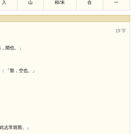
入
山
桓
/
末
合
一
19 字
豁，開也。」
》：「豁，空也。」
此志常覬豁。」