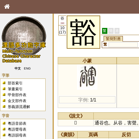
谷
豁
150
10
繁
簡
港
(17)
繁簡對應
繁
小篆
中文
ENG
字形
部首索引
筆畫索引
甲骨部件表
字例:
1/1
金文部件表
形義源流通解
字音
《說文》
𧯆
通谷也。从谷，害聲
粵語音節表
粵語聲母表
《廣韻》
頁碼
反切
粵語韻母表