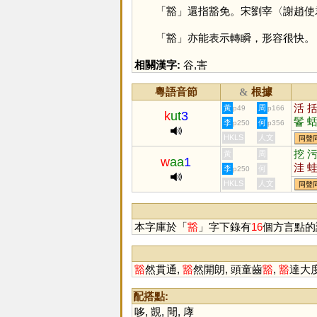
「
豁
」還指豁免。宋劉宰〈謝趙使
「
豁
」亦能表示轉瞬，形容很快。
相關漢字:
谷
,
害
粵語音節
根據
&
活
黃
周
p49
p166
k
ut
3
鬠
李
何
p250
p356
HKLS
人文
同聲
挖
黃
周
w
aa
1
洼
李
何
p250
溛
HKLS
人文
同聲
本字庫於「
豁
」字下錄有
16
個方言點的
豁
然貫通,
豁
然開朗, 頭童齒
豁
,
豁
達大度
配搭點:
哆
,
覬
,
閜
,
庨